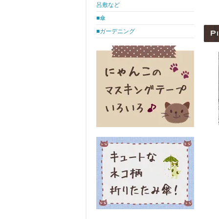
呂敷など
■傘
■ガーデニング