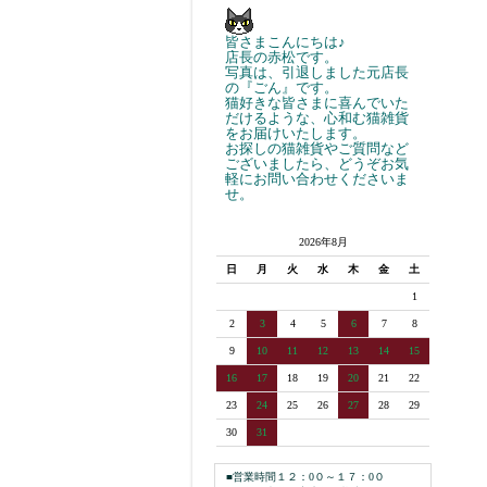
皆さまこんにちは♪
店長の赤松です。
写真は、引退しました元店長
の『ごん』です。
猫好きな皆さまに喜んでいた
だけるような、心和む猫雑貨
をお届けいたします。
お探しの猫雑貨やご質問など
ございましたら、どうぞお気
軽にお問い合わせくださいま
せ。
2026年8月
日
月
火
水
木
金
土
1
2
3
4
5
6
7
8
9
10
11
12
13
14
15
16
17
18
19
20
21
22
23
24
25
26
27
28
29
30
31
■営業時間１２：0０～１７：0０