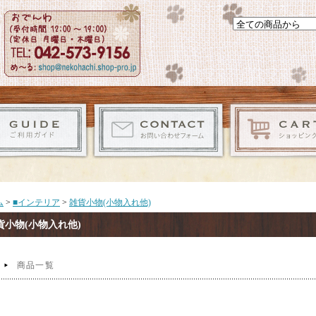
ム
>
■インテリア
>
雑貨小物(小物入れ他)
貨小物(小物入れ他)
商品一覧