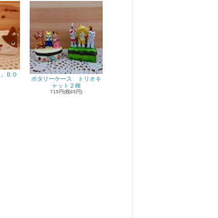
」ＢＯ
ポタリーケース トリオキ
ャット２種
715円(税65円)