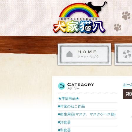
ホー
雑
★季節商品★
■作家のねこ作品
■衛生用品(マスク、マスクケース他)
■洋食器
■和食器