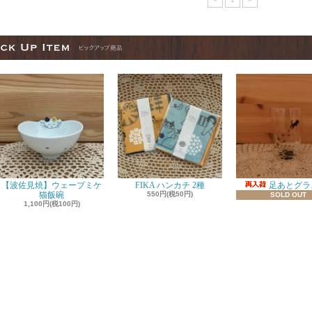
【波佐見焼】ウェーブミケ
FIKA ハンカチ 2種
足あとグラス
猫飯碗
550円(税50円)
SOLD OUT
1,100円(税100円)