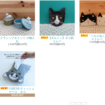
「へちゃねこ
クラシックキャット 小物入
【ダルトン】ネコ顔
Ｘトレー
れ
トレー
770円(税70円)
1,540円(税140円)
990円(税90円)
FABFAB.ティッシュ
ケース ネコ
SOLD OUT
<
1
>