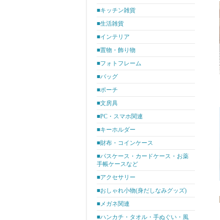
■キッチン雑貨
■生活雑貨
■インテリア
■置物・飾り物
■フォトフレーム
■バッグ
■ポーチ
■文房具
■PC・スマホ関連
■キーホルダー
■財布・コインケース
■パスケース・カードケース・お薬
手帳ケースなど
■アクセサリー
■おしゃれ小物(身だしなみグッズ)
■メガネ関連
■ハンカチ・タオル・手ぬぐい・風