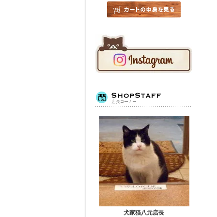
犬家猫八元店長