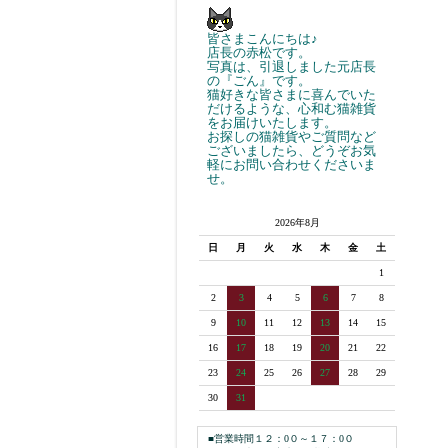
皆さまこんにちは♪
店長の赤松です。
写真は、引退しました元店長
の『ごん』です。
猫好きな皆さまに喜んでいた
だけるような、心和む猫雑貨
をお届けいたします。
お探しの猫雑貨やご質問など
ございましたら、どうぞお気
軽にお問い合わせくださいま
せ。
2026年8月
日
月
火
水
木
金
土
1
2
3
4
5
6
7
8
9
10
11
12
13
14
15
16
17
18
19
20
21
22
23
24
25
26
27
28
29
30
31
■営業時間１２：0０～１７：0０