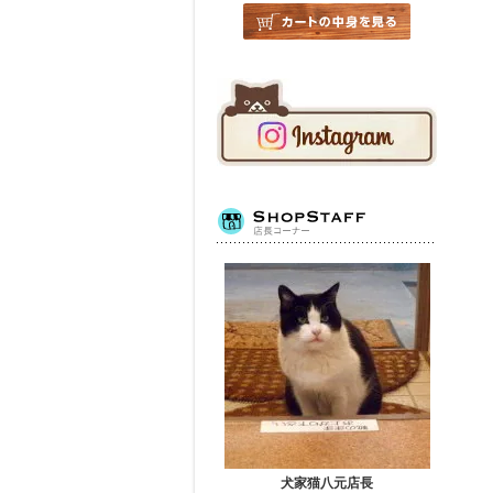
犬家猫八元店長