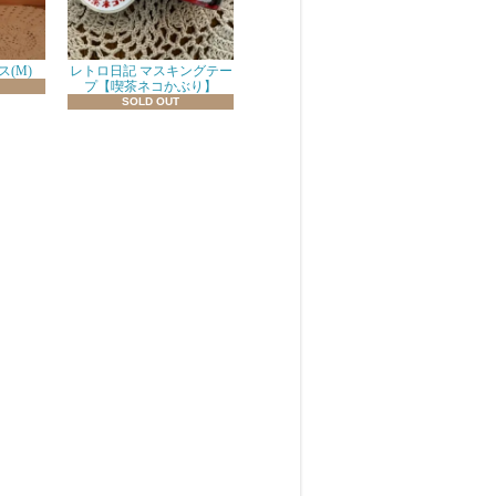
(M)
レトロ日記 マスキングテー
プ【喫茶ネコかぶり】
SOLD OUT