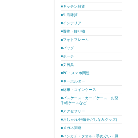
■キッチン雑貨
■生活雑貨
■インテリア
■置物・飾り物
■フォトフレーム
■バッグ
■ポーチ
■文房具
■PC・スマホ関連
■キーホルダー
■財布・コインケース
■パスケース・カードケース・お薬
手帳ケースなど
■アクセサリー
■おしゃれ小物(身だしなみグッズ)
■メガネ関連
■ハンカチ・タオル・手ぬぐい・風