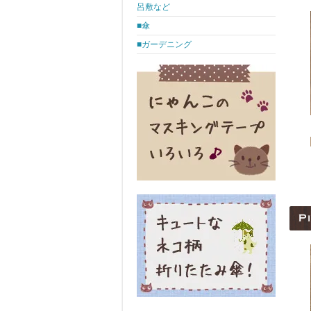
呂敷など
■傘
■ガーデニング