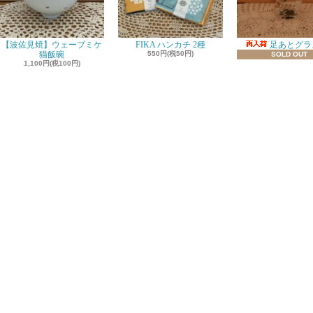
【波佐見焼】ウェーブミケ
FIKA ハンカチ 2種
足あとグラス
猫飯碗
550円(税50円)
SOLD OUT
1,100円(税100円)