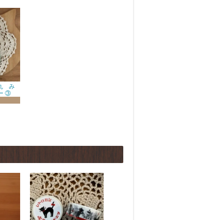
丸 み
 ③