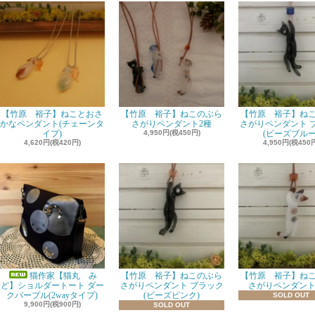
【竹原 裕子】ねことおさ
【竹原 裕子】ねこのぶら
【竹原 裕子】ね
かなペンダント(チェーンタ
さがりペンダント2種
さがりペンダント 
イプ)
4,950円(税450円)
(ビーズブルー
4,620円(税420円)
4,950円(税450
猫作家【猫丸 み
【竹原 裕子】ねこのぶら
【竹原 裕子】ね
ど】ショルダートート ダー
さがりペンダント ブラック
さがりペンダント
クパープル(2wayタイプ)
(ビーズピンク)
SOLD OUT
9,900円(税900円)
SOLD OUT