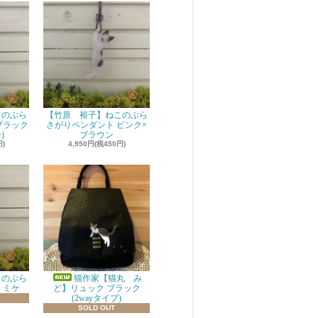
このぶら
【竹原 裕子】ねこのぶら
ブラック
さがりペンダント ピンク×
)
ブラウン
円)
4,950円(税450円)
このぶら
猫作家【猫丸 み
 ミケ
ど】リュック ブラック
(2wayタイプ)
SOLD OUT