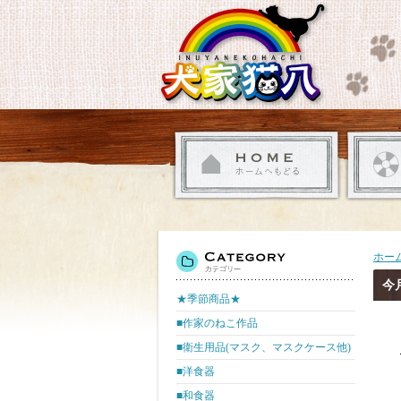
ホー
今
★季節商品★
■作家のねこ作品
■衛生用品(マスク、マスクケース他)
■洋食器
■和食器