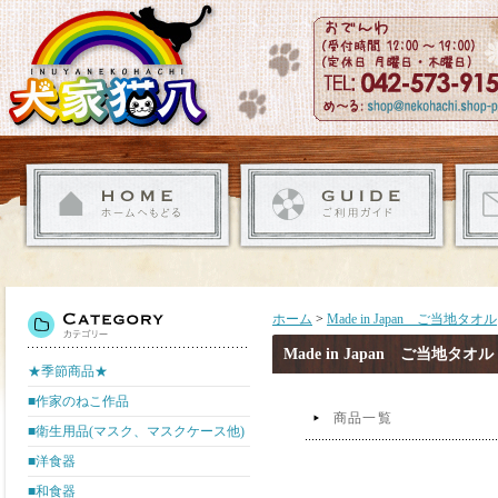
ホーム
>
Made in Japan ご当地タオル
Made in Japan ご当地タオル
★季節商品★
■作家のねこ作品
商品一覧
■衛生用品(マスク、マスクケース他)
■洋食器
■和食器