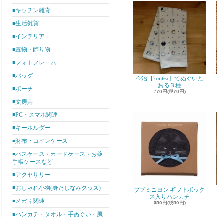
■キッチン雑貨
■生活雑貨
■インテリア
■置物・飾り物
■フォトフレーム
■バッグ
今治【kontex】てぬぐいた
おる３種
■ポーチ
770円(税70円)
■文房具
■PC・スマホ関連
■キーホルダー
■財布・コインケース
■パスケース・カードケース・お薬
手帳ケースなど
■アクセサリー
■おしゃれ小物(身だしなみグッズ)
ププミニヨン ギフトボック
ス入りハンカチ
■メガネ関連
550円(税50円)
■ハンカチ・タオル・手ぬぐい・風