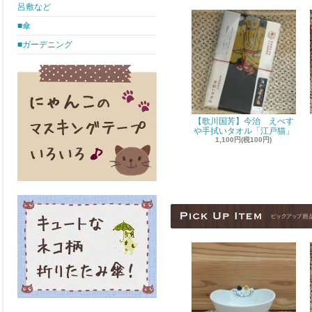
呂敷など
■傘
■ガーデニング
【歌川国芳】今治 えべす
や手拭いタオル「江戸猫」
1,100円(税100円)