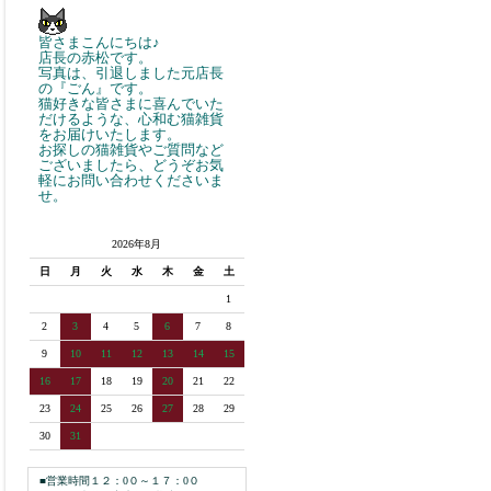
皆さまこんにちは♪
店長の赤松です。
写真は、引退しました元店長
の『ごん』です。
猫好きな皆さまに喜んでいた
だけるような、心和む猫雑貨
をお届けいたします。
お探しの猫雑貨やご質問など
ございましたら、どうぞお気
軽にお問い合わせくださいま
せ。
2026年8月
日
月
火
水
木
金
土
1
2
3
4
5
6
7
8
9
10
11
12
13
14
15
16
17
18
19
20
21
22
23
24
25
26
27
28
29
30
31
■営業時間１２：0０～１７：0０