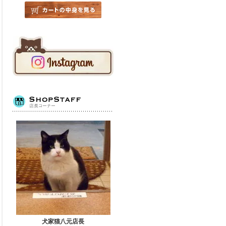
犬家猫八元店長