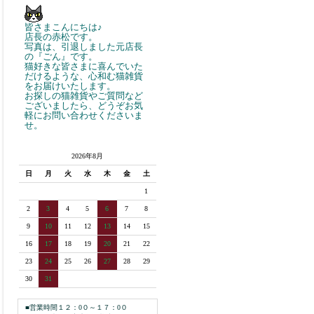
皆さまこんにちは♪
店長の赤松です。
写真は、引退しました元店長
の『ごん』です。
猫好きな皆さまに喜んでいた
だけるような、心和む猫雑貨
をお届けいたします。
お探しの猫雑貨やご質問など
ございましたら、どうぞお気
軽にお問い合わせくださいま
せ。
2026年8月
日
月
火
水
木
金
土
1
2
3
4
5
6
7
8
9
10
11
12
13
14
15
16
17
18
19
20
21
22
23
24
25
26
27
28
29
30
31
■営業時間１２：0０～１７：0０