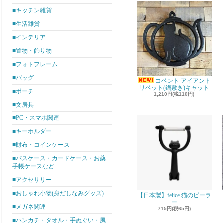
■キッチン雑貨
■生活雑貨
■インテリア
■置物・飾り物
■フォトフレーム
■バッグ
コベント アイアント
リベット(鍋敷き)キャット
■ポーチ
1,210円(税110円)
■文房具
■PC・スマホ関連
■キーホルダー
■財布・コインケース
■パスケース・カードケース・お薬
手帳ケースなど
■アクセサリー
■おしゃれ小物(身だしなみグッズ)
【日本製】felice 猫のピーラ
ー
■メガネ関連
715円(税65円)
■ハンカチ・タオル・手ぬぐい・風