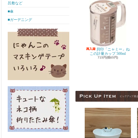
呂敷など
■傘
■ガーデニング
貝印「ニャミー」ね
この計量カップ 500ml
715円(税65円)