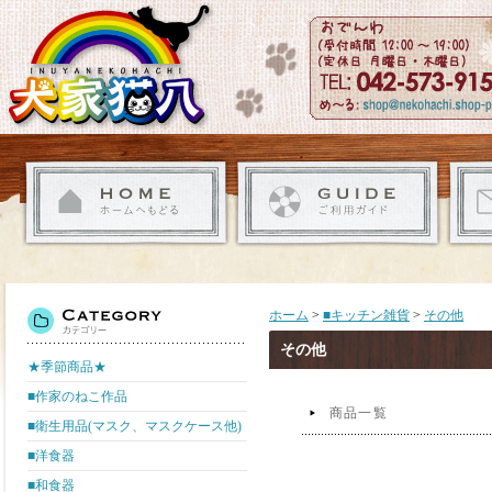
ホーム
>
■キッチン雑貨
>
その他
その他
★季節商品★
■作家のねこ作品
商品一覧
■衛生用品(マスク、マスクケース他)
■洋食器
■和食器