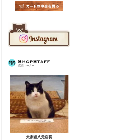
犬家猫八元店長